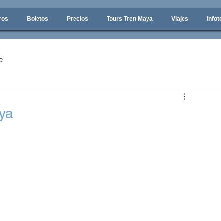
ros
Boletos
Precios
Tours Tren Maya
Viajes
Infot
e
ya