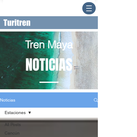
Tren Maya
NOTICIAS
Noticias
Estaciones
All Posts
Cancún