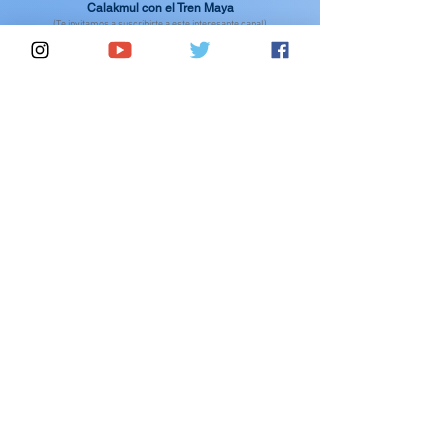
Calakmul con el Tren Maya
(Te invitamos a suscribirte a este interesante canal)
Chetumal con el Tren Maya
(Te invitamos a suscribirte a este interesante canal)
(En esta sección recomendamos la suscripción a diversos
canales interesante de YouTubers para apoyar su contenido
referente al Tren Maya )
Contáctanos