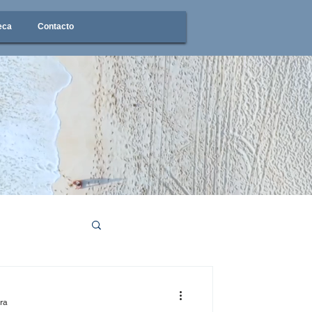
eca
Contacto
ura