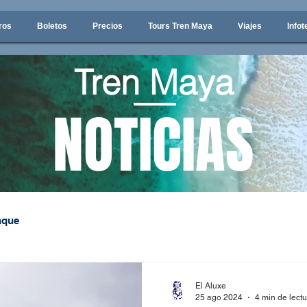
ros
Boletos
Precios
Tours Tren Maya
Viajes
Infot
Tren Maya
NOTICIAS
nque
El Aluxe
25 ago 2024
4 min de lect