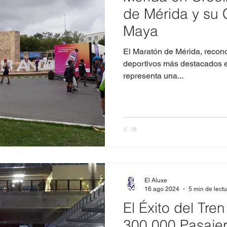
de Mérida y su 
Maya
El Maratón de Mérida, reconocido como uno de los eventos
deportivos más destacados e
representa una...
El Aluxe
16 ago 2024
5 min de lect
El Éxito del Tr
300,000 Pasajer