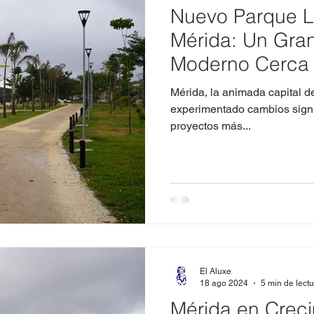
Nuevo Parque L
Mérida: Un Gran
Moderno Cerca 
Mérida, la animada capital d
experimentado cambios signif
proyectos más...
El Aluxe
18 ago 2024
5 min de lect
Mérida en Creci