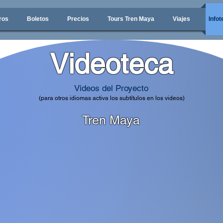
ros
Boletos
Precios
Tours Tren Maya
Viajes
Infot
Videoteca
Videos del Proyecto
(para otros idiomas activa los subtítulos en los videos)
Tren Maya