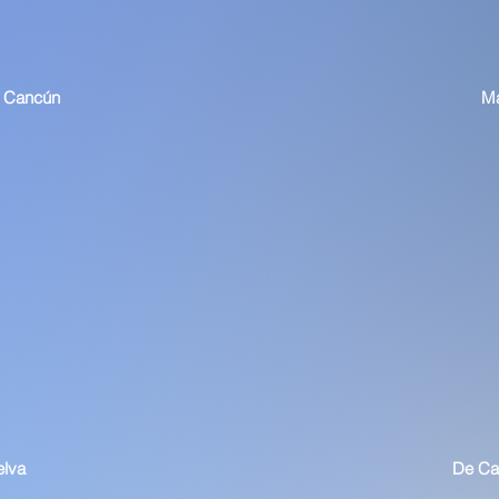
a Cancún
Ma
elva
De Ca