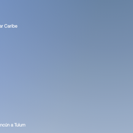
r Caribe
ncún a Tulum