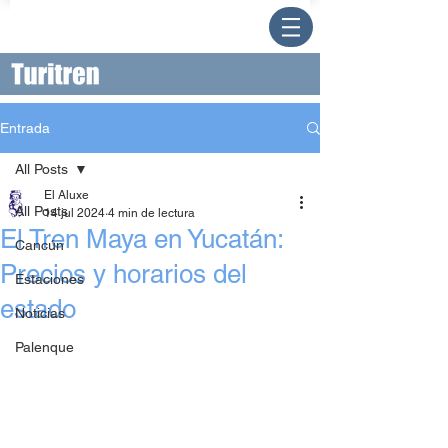
Entrada
All Posts
El Aluxe
All Posts
14 jul 2024
4 min de lectura
El Tren Maya en Yucatán:
Cancún
Precios y horarios del
Estaciones
estado
Noticias
Palenque