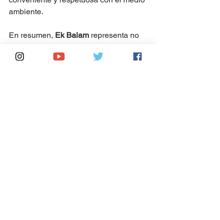
ambiente.
En resumen, 
Ek Balam
 representa no 
solo un testimonio tangible del legado 
de la civilización maya, sino también 
un destino emocionante para los 
viajeros que buscan sumergirse en la 
historia y la cultura de
 Yucatán
. Con la 
llegada del proyecto del 
Tren Maya
, 
este tesoro arqueológico se vuelve 
más accesible que nunca, ofreciendo 
una experiencia inolvidable para 
aquellos que deseen explorar las 
maravillas de este antiguo sitio desde 
la comodidad y la conveniencia de un 
viaje en tren.
#EkBalam #Tizimin #Yucatan #TrenMaya