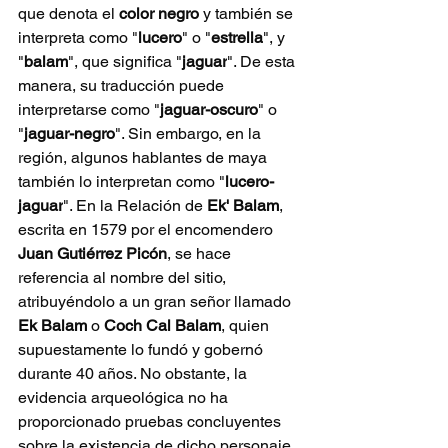
que denota el 
color negro
 y también se 
interpreta como "
lucero
" o "
estrella
", y 
"
balam
", que significa "
jaguar
". De esta 
manera, su traducción puede 
interpretarse como "
jaguar-oscuro
" o 
"
jaguar-negro
". Sin embargo, en la 
región, algunos hablantes de maya 
también lo interpretan como "
lucero-
jaguar
". En la Relación de 
Ek' Balam
, 
escrita en 1579 por el encomendero 
Juan Gutiérrez Picón
, se hace 
referencia al nombre del sitio, 
atribuyéndolo a un gran señor llamado 
Ek Balam
 o 
Coch Cal Balam
, quien 
supuestamente lo fundó y gobernó 
durante 40 años. No obstante, la 
evidencia arqueológica no ha 
proporcionado pruebas concluyentes 
sobre la existencia de dicho personaje. 