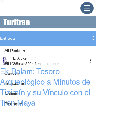
Entrada
All Posts
El Aluxe
All Posts
22 mar 2024
3 min de lectura
Ek Balam: Tesoro
Cancún
Arqueológico a Minutos de
Estaciones
Tizimín y su Vínculo con el
Noticias
Tren Maya
Palenque