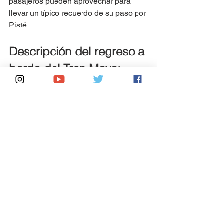
pasajeros pueden aprovechar para 
llevar un típico recuerdo de su paso por 
Pisté.
Descripción del regreso a 
bordo del Tren Maya:
Luego de la agradable interlude en 
Pisté, ha llegado el momento de 
abordar nuevamente el 
Tren Maya
 para 
emprender el viaje de regreso. Los 
pasajeros suben a los modernos 
vagones ferroviarios, apreciando la 
comodidad de los amplios asientos 
diseñados para disfrutar del paisaje.  
A medida que el tren se aleja de la 
pequeña estación, los viajeros tienen 
una última vista de la majestuosa 