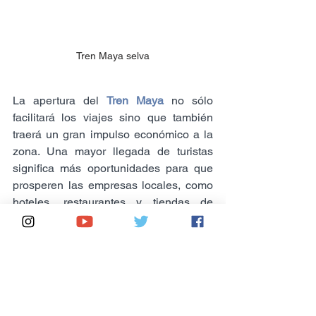
Tren Maya selva
La apertura del 
Tren Maya
 no sólo 
facilitará los viajes sino que también 
traerá un gran impulso económico a la 
zona. Una mayor llegada de turistas 
significa más oportunidades para que 
prosperen las empresas locales, como 
hoteles, restaurantes y tiendas de 
artesanía. Cuando la economía mejora, 
ayuda a las empresas locales y también 
crea más empleos en construcción, 
operación y otros servicios 
relacionados. El 
Tren Maya
 creará 
empleos para muchas personas en un 