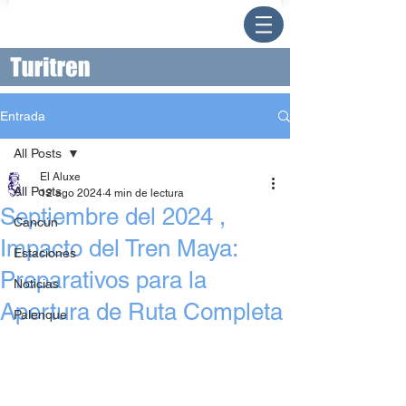
Entrada
All Posts
El Aluxe
All Posts
12 ago 2024
4 min de lectura
Septiembre del 2024 ,
Cancún
Impacto del Tren Maya:
Estaciones
Preparativos para la
Noticias
Apertura de Ruta Completa
Palenque