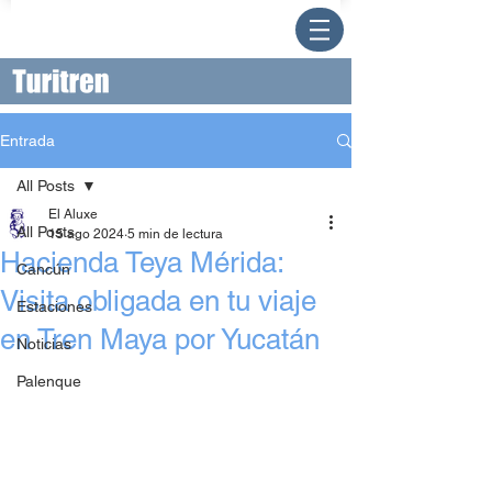
Entrada
All Posts
El Aluxe
All Posts
15 ago 2024
5 min de lectura
Hacienda Teya Mérida:
Cancún
Visita obligada en tu viaje
Estaciones
en Tren Maya por Yucatán
Noticias
Palenque