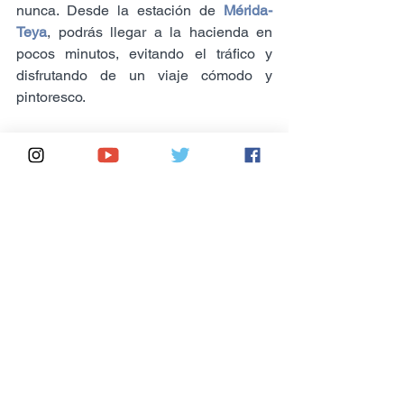
nunca. Desde la estación de 
Mérida-
Teya
, podrás llegar a la hacienda en 
pocos minutos, evitando el tráfico y 
disfrutando de un viaje cómodo y 
pintoresco.
La Hacienda Teya ofrece una variedad 
de actividades para todos los gustos: 
tours guiados por la hacienda, 
degustación de vinos regionales, 
paseos a caballo, tratamientos de spa y 
mucho más. La hacienda está 
comprometida con la sostenibilidad y el 
cuidado del medio ambiente. Al visitar 
este lugar, estarás apoyando el turismo 
responsable y contribuyendo a la 
preservación de la cultura yucateca.