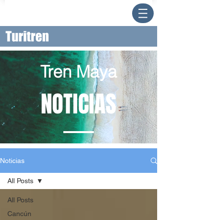
Tren Maya
NOTICIAS
Noticias
All Posts
All Posts
Cancún