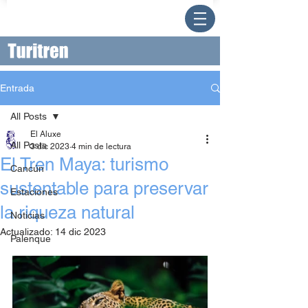
Entrada
All Posts
El Aluxe
All Posts
3 dic 2023
4 min de lectura
El Tren Maya: turismo
Cancún
sustentable para preservar
Estaciones
la riqueza natural
Noticias
Actualizado:
14 dic 2023
Palenque