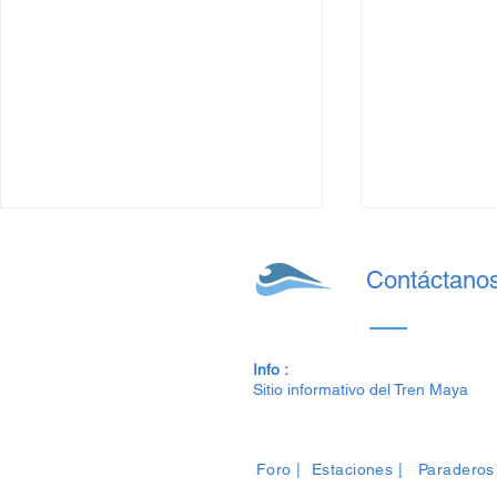
Contáctano
Info :
Sitio informativo del Tren Maya
Subirse al Tren Maya: Un
Tren Maya: 
viaje que te transformará
en el Tramo
Foro
|
Estaciones
|
Paraderos
de 2024)