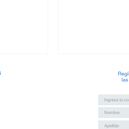
s
Regís
las
Últimos avances
Mahahual: Un oasis de paz
 5 (20 de marzo
en la ruta del Tren Maya