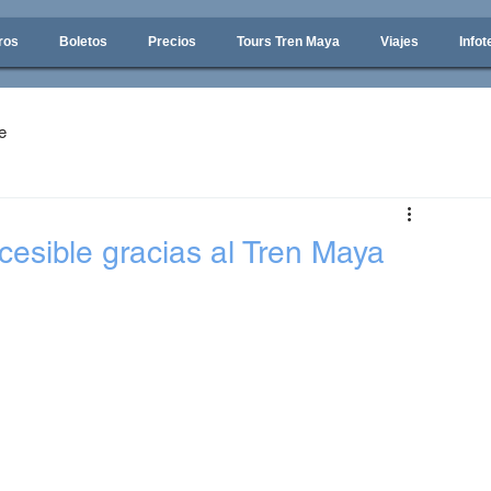
ros
Boletos
Precios
Tours Tren Maya
Viajes
Infot
e
esible gracias al Tren Maya