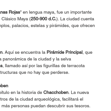
anas Rojas
" en lengua maya, fue un importante 
do Clásico Maya (
250-900 d.C.
). La ciudad cuenta 
los, palacios, estelas y pirámides, que ofrecen 
n
. Aquí se encuentra la 
Pirámide Principal
, que 
a panorámica de la ciudad y la selva 
as
, llamado así por las figurillas de terracota 
estructuras que no hay que perderse.
oben
tulo en la historia de 
Chacchoben
. La nueva 
ros de la ciudad arqueológica, facilitará el 
ue más personas puedan descubrir sus tesoros.