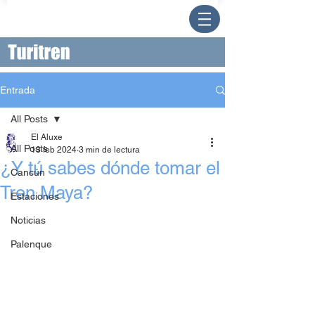
Entrada
All Posts
El Aluxe
All Posts
13 feb 2024
3 min de lectura
¿Y tú sabes dónde tomar el
Cancún
Tren Maya?
Estaciones
Noticias
Palenque