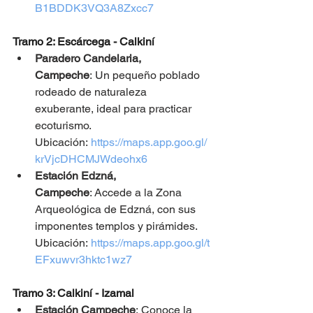
B1BDDK3VQ3A8Zxcc7
Tramo 2: Escárcega - Calkiní
Paradero Candelaria, 
Campeche
: Un pequeño poblado 
rodeado de naturaleza 
exuberante, ideal para practicar 
ecoturismo. 
Ubicación:
https://maps.app.goo.gl/
krVjcDHCMJWdeohx6
Estación Edzná, 
Campeche
: Accede a la Zona 
Arqueológica de Edzná, con sus 
imponentes templos y pirámides. 
Ubicación:
https://maps.app.goo.gl/t
EFxuwvr3hktc1wz7
Tramo 3: Calkiní - Izamal
Estación Campeche
: Conoce la 