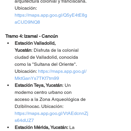
arquitectura colonial y franciscana. 
Ubicación: 
https://maps.app.goo.gl/Q5yE4tE8g
aCUD9NQ8
Tramo 4: Izamal - Cancún
Estación Valladolid, 
Yucatán
: Disfruta de la colonial 
ciudad de Valladolid, conocida 
como la "Sultana del Oriente". 
Ubicación:
https://maps.app.goo.gl/
MktGanYs7TKf7tm99
Estación Teya, Yucatán
: Un 
moderno centro urbano con 
acceso a la Zona Arqueológica de 
Dzibilnocac. Ubicación:
https://maps.app.goo.gl/VtAEdcnnZj
s64dUZ7
Estación Mérida, Yucatán:
 La 