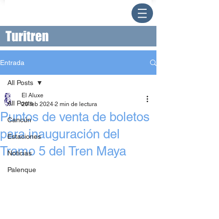
Entrada
All Posts
El Aluxe
All Posts
20 feb 2024
2 min de lectura
Puntos de venta de boletos
Cancún
para inauguración del
Estaciones
Tramo 5 del Tren Maya
Noticias
Palenque