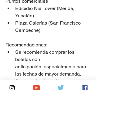
Puntos comerciales
Edicidio Nia Tower (Mérida, 
Yucatán)
Plaza Galerías (San Francisco, 
Campeche)
Recomendaciones:
Se recomienda comprar los 
boletos con 
anticipación, especialmente para 
las fechas de mayor demanda.
Se recomienda verificar los 
horarios y tarifas actualizados en 
el sitio web o la app oficial del 
Tren 
Maya
.
Se recomienda llevar consigo un 
documento de identificación válido 
al momento de comprar el boleto y 
abordar el tren.