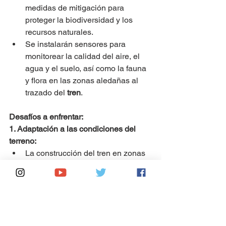
medidas de mitigación para 
proteger la biodiversidad y los 
recursos naturales.
Se instalarán sensores para 
monitorear la calidad del aire, el 
agua y el suelo, así como la fauna 
y flora en las zonas aledañas al 
trazado del 
tren
.
Desafíos a enfrentar:
1. Adaptación a las condiciones del 
terreno:
La construcción del tren en zonas 
kársticas y con cenotes presenta 
desafíos técnicos que requieren 
soluciones innovadoras, como el 
uso de pilotes especiales y 
técnicas de excavación sin 
impacto ambiental.