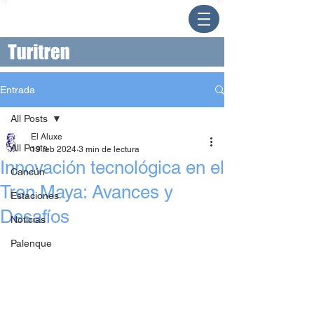
Entrada
All Posts
El Aluxe
All Posts
19 feb 2024
3 min de lectura
Innovación tecnológica en el
Cancún
Tren Maya: Avances y
Estaciones
Desafíos
Noticias
Palenque