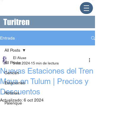
Entrada
All Posts
El Aluxe
All Posts
5 oct 2024
15 min de lectura
Nuevas Estaciones del Tren
Cancún
Maya en Tulum | Precios y
Estaciones
Descuentos
Noticias
Actualizado:
6 oct 2024
Palenque