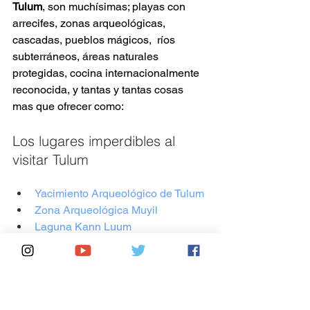
Tulum
, son muchísimas; playas con 
arrecifes, zonas arqueológicas, 
cascadas, pueblos mágicos,  ríos 
subterráneos, áreas naturales 
protegidas, cocina internacionalmente 
reconocida, y tantas y tantas cosas 
mas que ofrecer como:
Los lugares imperdibles al 
visitar Tulum
Yacimiento Arqueológico de Tulum
Zona Arqueológica Muyil
Laguna Kann Luum
Parque del Jaguar
Cenotes Dos Ojos
Parque Natural Acuatico Xel-Ha
Cenote Sac Actun
Reserva Natural Punta Laguna