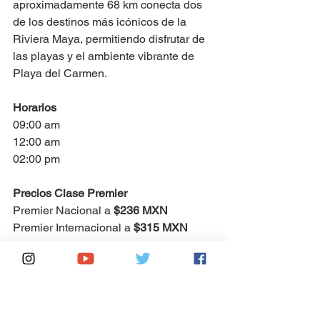
aproximadamente 68 km conecta dos 
de los destinos más icónicos d
e la 
Riviera Maya, permitiendo disfrutar de 
las playas y el ambiente vibrante de 
Playa del Carmen.
Horarios
09:00 am
12:00 am
02:00 pm
Precios Clase Premier
Premier Nacional a 
$236 MXN
Premier Internacional a 
$315 MXN
Precios Clase Turista
Turista Especial (60+) a 
$74 MXN
Turista Local a 
$99 MXN
Turista Nacional a 
$148 MXN