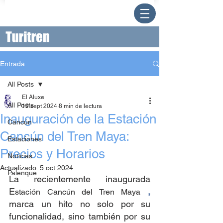
Entrada
All Posts
El Aluxe
All Posts
19 sept 2024
8 min de lectura
Inauguración de la Estación
Cancún
Cancún del Tren Maya:
Estaciones
Precios y Horarios
Noticias
Actualizado:
5 oct 2024
Palenque
La recientemente inaugurada 
E
, 
stación Cancún del Tren Maya
marca un hito no solo por su 
funcionalidad, sino también por su 