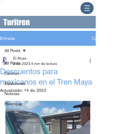
Entrada
All Posts
El Aluxe
All Posts
2 dic 2023
4 min de lectura
Descuentos para
Cancún
mexicanos en el Tren Maya
Estaciones
Actualizado:
14 dic 2023
Noticias
Palenque