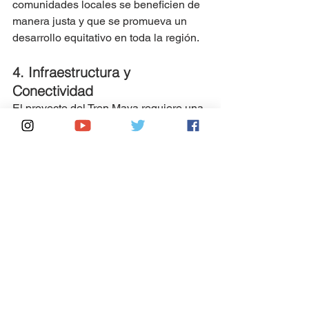
comunidades locales se beneficien de 
manera justa y que se promueva un 
desarrollo equitativo en toda la región.
4. Infraestructura y 
Conectividad
El proyecto del Tren Maya requiere una 
infraestructura ferroviaria moderna y 
eficiente, así como una conexión 
efectiva con otros medios de 
transporte. La inversión en 
infraestructura y la mejora de la 
conectividad son temas clave para 
garantizar el éxito del proyecto.
5. Participación Ciudadana
La participación activa y la consulta 
pública son esenciales para garantizar 