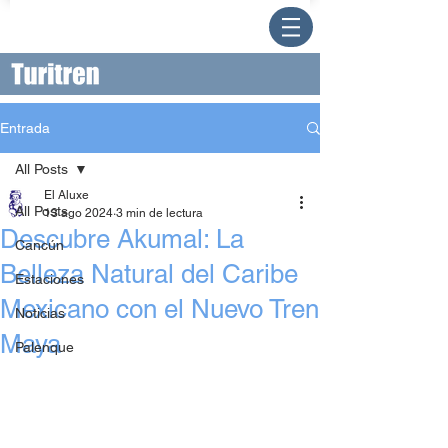
Entrada
All Posts
El Aluxe
All Posts
13 ago 2024
3 min de lectura
Descubre Akumal: La
Cancún
Belleza Natural del Caribe
Estaciones
Mexicano con el Nuevo Tren
Noticias
Maya
Palenque