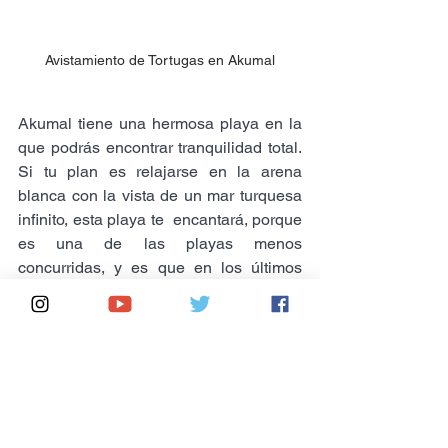
Avistamiento de Tortugas en Akumal
Akumal tiene una hermosa playa en la 
que podrás encontrar tranquilidad total. 
Si tu plan es relajarse en la arena 
blanca con la vista de un mar turquesa 
infinito, esta playa te  encantará, porque 
es una de las playas menos 
concurridas, y es que en los últimos 
años 
Akumal
 se convirtió en una 
reserva natural para los diferentes tipos 
de animales marinos que visitan o viven 
en esta zona, por lo cual se cobra una 
remuneración para la conservación de 
esta.