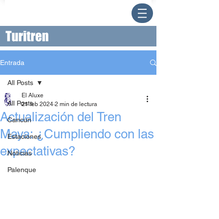
Entrada
All Posts
El Aluxe
All Posts
21 feb 2024
2 min de lectura
Actualización del Tren
Cancún
Maya: ¿Cumpliendo con las
Estaciones
expectativas?
Noticias
Palenque