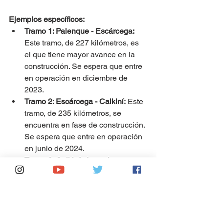
Ejemplos específicos:
Tramo 1: Palenque - Escárcega:
Este tramo, de 227 kilómetros, es 
el que tiene mayor avance en la 
construcción. Se espera que entre 
en operación en diciembre de 
2023.
Tramo 2: Escárcega - Calkiní:
 Este 
tramo, de 235 kilómetros, se 
encuentra en fase de construcción. 
Se espera que entre en operación 
en junio de 2024.
Tramo 3: Calkiní - Izamal:
 Este 
tramo, de 172 kilómetros, se 
encuentra en fase de licitación. Se 
espera que entre en operación en 
diciembre de 2024.
Consulta a comunidades 