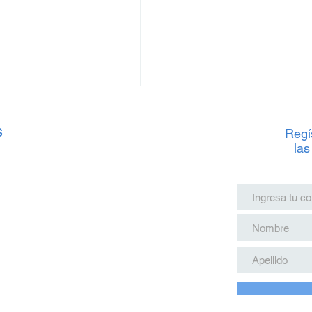
s
Regís
las
 Tren Maya: Junio
Precios del Tren Maya: Jun
ste Verano
2025 para estas Vacacione