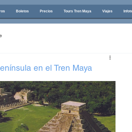
ros
Boletos
Precios
Tours Tren Maya
Viajes
Infot
e
enínsula en el Tren Maya