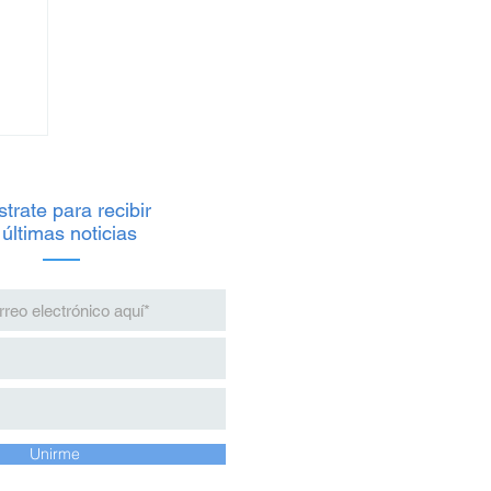
trate para recibir
 últimas noticias
io
s
Unirme