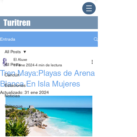
Entrada
All Posts
El Aluxe
All Posts
17 ene 2024
4 min de lectura
Tren Maya:Playas de Arena
Cancún
Blanca En Isla Mujeres
Estaciones
Actualizado:
31 ene 2024
Noticias
Palenque