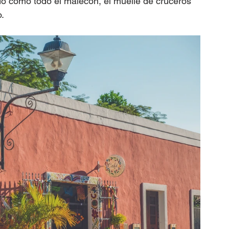
do como todo el malecón, el muelle de cruceros 
o.