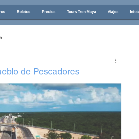
ros
Boletos
Precios
Tours Tren Maya
Viajes
Infot
e
ueblo de Pescadores