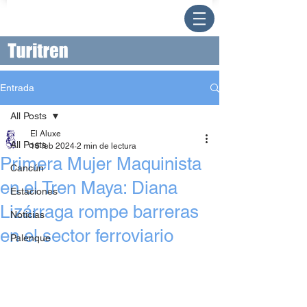
Entrada
All Posts
El Aluxe
All Posts
16 feb 2024
2 min de lectura
Primera Mujer Maquinista
Cancún
en el Tren Maya: Diana
Estaciones
Lizárraga rompe barreras
Noticias
en el sector ferroviario
Palenque