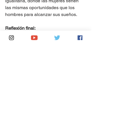
igualitaria, donde las mujeres tienen 
las mismas oportunidades que los 
hombres para alcanzar sus sueños.
Reflexión final:
La historia de 
Diana Lizárraga
 es una 
inspiración para todas las mujeres
. Su 
tenacidad y su pasión por su trabajo 
nos recuerdan que no hay límites para 
lo que podemos lograr si nos 
atrevemos a soñar en grande y luchar 
por nuestros objetivos. El camino hacia 
la igualdad de género aún es 
largo, pero ejemplos como el de 
Diana
nos motivan a seguir adelante y 
construir un futuro más inclusivo para 
todas las personas.
#TrenMaya
#Turitren
#desarrollo economico
#dianalizarraga