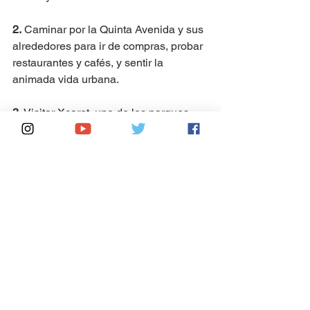
2.
 Caminar por la Quinta Avenida y sus 
alrededores para ir de compras, probar 
restaurantes y cafés, y sentir la 
animada vida urbana.
3. 
Visitar Xcaret, uno de los parques 
temáticos más espectaculares de 
México con actividades para toda la 
familia.
4. 
Descubrir la magia de la cultura 
maya visitando zonas arqueológicas 
como Tulum, Cobá o Chichén Itzá.
5.
 Aprovechar los campos de golf de 
categoría mundial que existen en Playa 
del Carmen y sus alrededores.