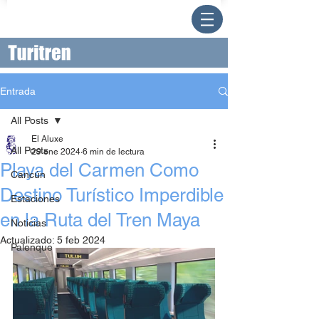
Entrada
All Posts
El Aluxe
All Posts
29 ene 2024
6 min de lectura
Playa del Carmen Como
Cancún
Destino Turístico Imperdible
Estaciones
en la Ruta del Tren Maya
Noticias
Actualizado:
5 feb 2024
Palenque