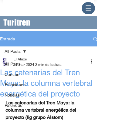
Entrada
All Posts
El Aluxe
All Posts
20 mar 2024
2 min de lectura
Las catenarias del Tren
Cancún
Maya: la columna vertebral
Estaciones
energética del proyecto
Noticias
Las catenarias del Tren Maya: la 
Palenque
columna vertebral energética del 
proyecto (fig grupo Alstom)