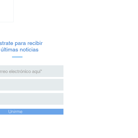
trate para recibir
 últimas noticias
io
s
Unirme