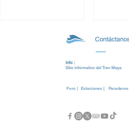
Contáctano
Info :
Sitio informativo del Tren Maya
Precios del Tren Maya: de
Precios del
Julio al 14 de Agosto 2025
2025 para e
Foro
|
Estaciones
|
Paraderos
para este Verano