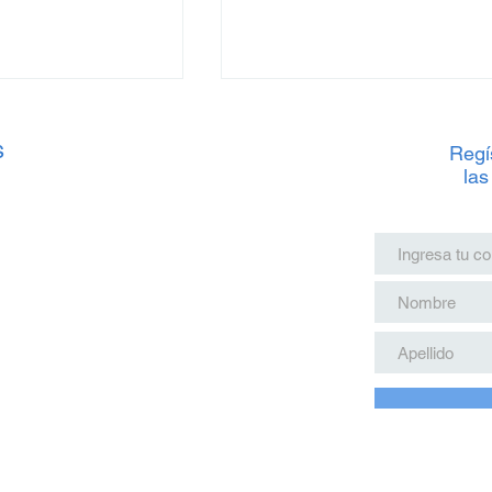
s
Regís
las
 Tren Maya: Junio
Precios del Tren Maya: Jun
ste Verano
2025 para estas Vacacione