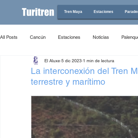
Tren Maya
Estaciones
Parade
All Posts
Cancún
Estaciones
Noticias
Palenqu
El Aluxe
5 dic 2023
1 min de lectura
La interconexión del Tren M
terrestre y marítimo