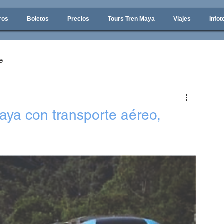
ros
Boletos
Precios
Tours Tren Maya
Viajes
Infot
e
aya con transporte aéreo,