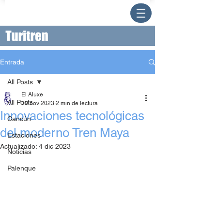
Entrada
All Posts
El Aluxe
All Posts
30 nov 2023
2 min de lectura
Innovaciones tecnológicas
Cancún
del moderno Tren Maya
Estaciones
Actualizado:
4 dic 2023
Noticias
Palenque