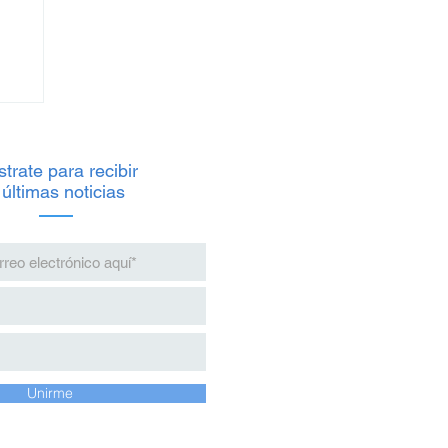
trate para recibir
 últimas noticias
io
s
Unirme