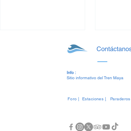
Contáctano
Info :
Sitio informativo del Tren Maya
Precios del Tren Maya: de
Precios del
Julio al 14 de Agosto 2025
2025 para e
Foro
|
Estaciones
|
Paraderos
para este Verano