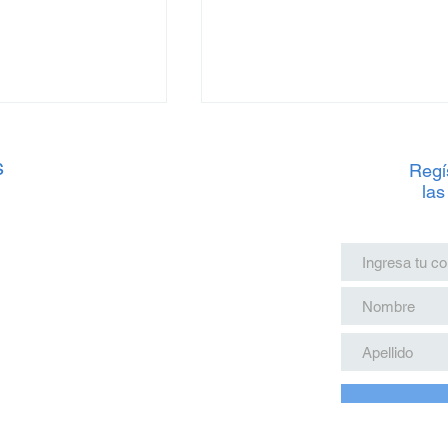
s
Regís
las
 Tren Maya: Junio
Precios del Tren Maya: Jun
ste Verano
2025 para estas Vacacione