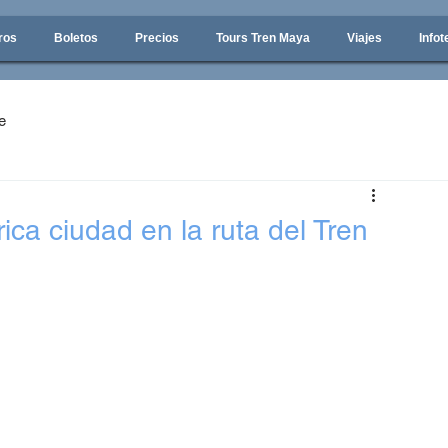
ros
Boletos
Precios
Tours Tren Maya
Viajes
Infot
e
rica ciudad en la ruta del Tren