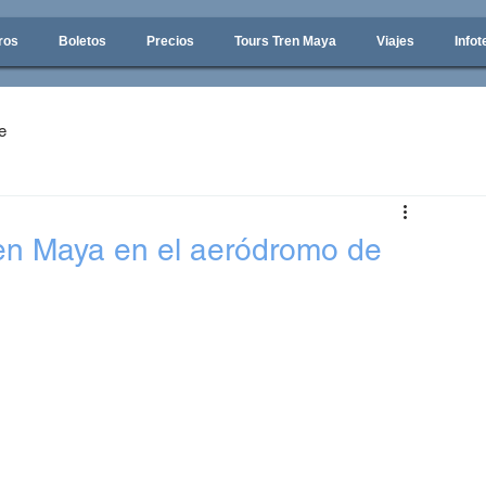
ros
Boletos
Precios
Tours Tren Maya
Viajes
Infot
e
ren Maya en el aeródromo de