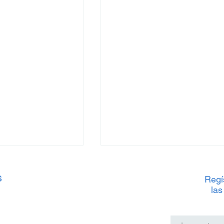
s
Regís
las