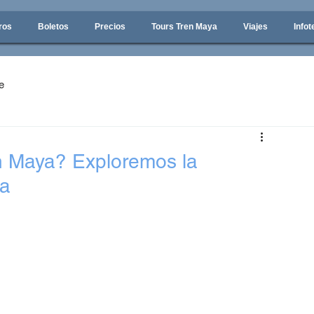
ros
Boletos
Precios
Tours Tren Maya
Viajes
Infot
e
en Maya? Exploremos la
ra