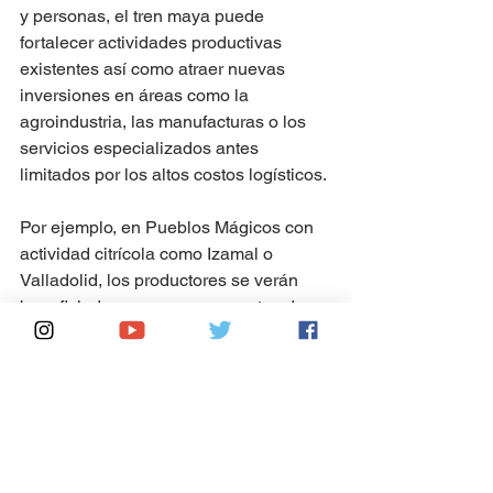
y personas, el tren maya puede 
fortalecer actividades productivas 
existentes así como atraer nuevas 
inversiones en áreas como la 
agroindustria, las manufacturas o los 
servicios especializados antes 
limitados por los altos costos logísticos.
Por ejemplo, en Pueblos Mágicos con 
actividad citrícola como Izamal o 
Valladolid, los productores se verán 
beneficiados con menores costos de 
transporte para llevar su producción a 
los grandes centros de consumo como 
Cancún o Mérida. Asimismo, la 
conectividad puede atraer 
emprendimientos agroindustriales 
especializados en transformar 
localmente frutas cítricas en conservas, 