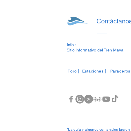
Contáctano
Info :
Sitio informativo del Tren Maya
Precios del Tren Maya: de
Precios del
Julio al 14 de Agosto 2025
2025 para e
Foro
|
Estaciones
|
Paraderos
para este Verano
*La guía y algunos contenidos fueron