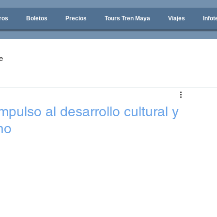
ros
Boletos
Precios
Tours Tren Maya
Viajes
Infot
e
ulso al desarrollo cultural y
no