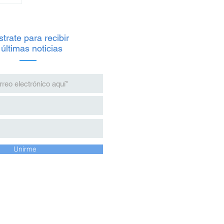
trate para recibir
 últimas noticias
io
s
Unirme