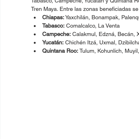
Tabasco, Campeche, Yucatán y Quintana Roo,
Tren Maya. Entre las zonas beneficiadas se
Chiapas:
 Yaxchilán, Bonampak, Palenq
Tabasco:
 Comalcalco, La Venta
Campeche:
 Calakmul, Edzná, Becán, X
Yucatán:
 Chichén Itzá, Uxmal, Dzibilc
Quintana Roo:
 Tulum, Kohunlich, Muyi