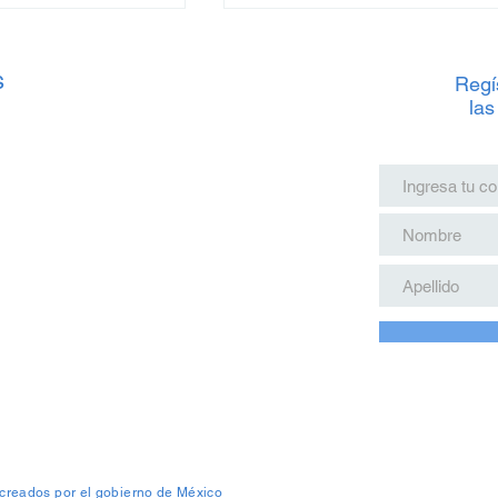
s
Regís
las
 Tren Maya: Junio
Precios del Tren Maya: Jun
ste Verano
2025 para estas Vacacione
 creados por el gobierno de México