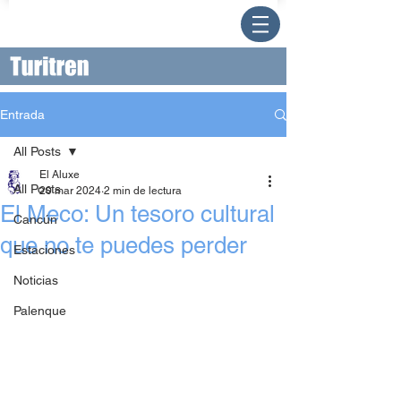
Entrada
All Posts
El Aluxe
All Posts
20 mar 2024
2 min de lectura
El Meco: Un tesoro cultural
Cancún
que no te puedes perder
Estaciones
Noticias
Palenque