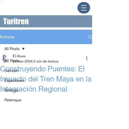
Entrada
All Posts
El Aluxe
All Posts
23 mar 2024
2 min de lectura
Construyendo Puentes: El
Cancún
Impacto del Tren Maya en la
Estaciones
Integración Regional
Noticias
Palenque