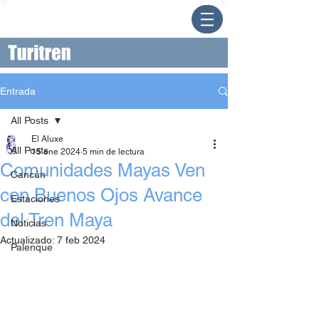
Entrada
All Posts
El Aluxe
All Posts
15 ene 2024
5 min de lectura
Comunidades Mayas Ven
Cancún
con Buenos Ojos Avance
Estaciones
del Tren Maya
Noticias
Actualizado:
7 feb 2024
Palenque