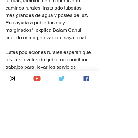
férreas, también han modernizado 
caminos rurales, instalado tuberías 
más grandes de agua y postes de luz. 
Eso ayuda a poblados muy 
marginados", explica Balam Canul, 
líder de una organización maya local.
Estas poblaciones rurales esperan que 
los tres niveles de gobierno coordinen 
trabajos para llevar los servicios 
básicos a más zonas, aprovechando la 
presencia de maquinaria pesada y 
trabajadores especializados en la zona 
por el Tren Maya.
Optimismo por reactivación 
económica
Los alcaldes y autoridades municipales 
ven también una gran oportunidad tras 