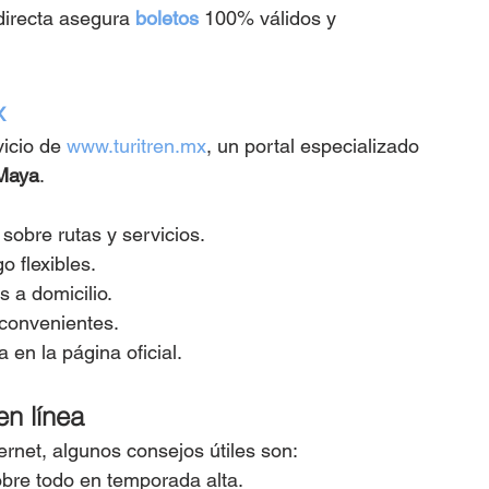
directa asegura 
boletos
 100% válidos y 
x
icio de 
www.turitren.mx
, un portal especializado 
Maya
.
sobre rutas y servicios.
 flexibles.
s a domicilio.
convenientes.
 en la página oficial.
n línea
ternet, algunos consejos útiles son:
obre todo en temporada alta.