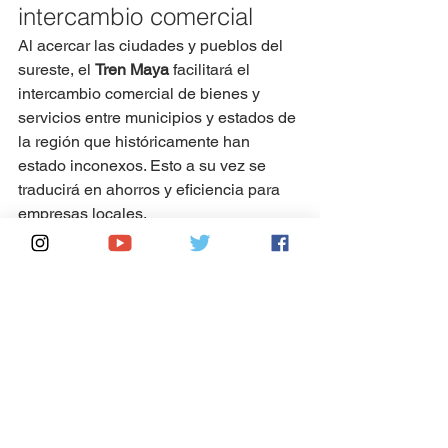
intercambio comercial
Al acercar las ciudades y pueblos del 
sureste, el 
Tren Maya
 facilitará el 
intercambio comercial de bienes y 
servicios entre municipios y estados de 
la región que históricamente han 
estado inconexos. Esto a su vez se 
traducirá en ahorros y eficiencia para 
empresas locales.
Además, conectará economías 
complementarias como el sector 
agrícola de Campeche con los centros 
turísticos de Quintana Roo donde 
puede colocar sus productos. El tren 
también vinculará de mejor forma los 
puertos del Golfo con el Pacífico vía el 
Istmo de Tehuantepec.