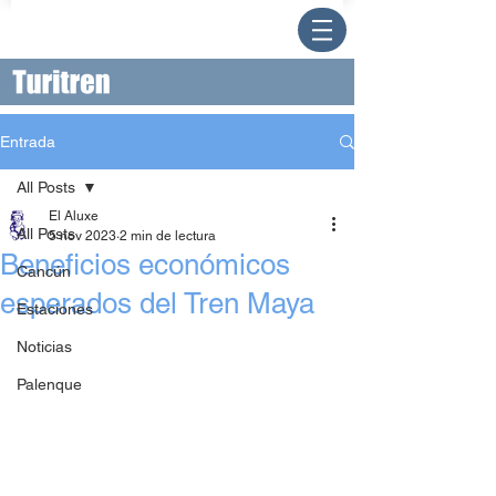
Entrada
All Posts
El Aluxe
All Posts
5 nov 2023
2 min de lectura
Beneficios económicos
Cancún
esperados del Tren Maya
Estaciones
Noticias
Palenque