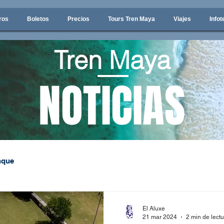
ros
Boletos
Precios
Tours Tren Maya
Viajes
Infot
Tren Maya
NOTICIAS
nque
El Aluxe
21 mar 2024
2 min de lect