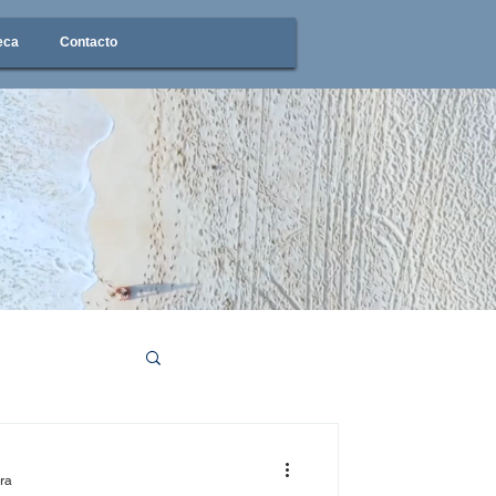
eca
Contacto
ura