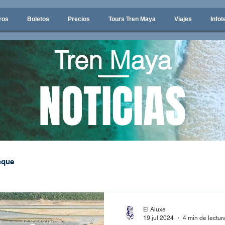
ros
Boletos
Precios
Tours Tren Maya
Viajes
Infot
Tren Maya
NOTICIAS
nque
El Aluxe
19 jul 2024
4 min de lectur