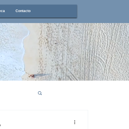
eca
Contacto
a