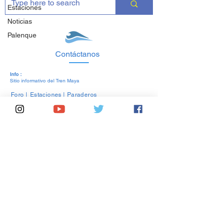
Estaciones
Noticias
Palenque
Contáctanos
Info :
Sitio informativo del Tren Maya
Foro
|
Estaciones
|
Paraderos
Regístrate para recibir
las últimas noticias
Unirme