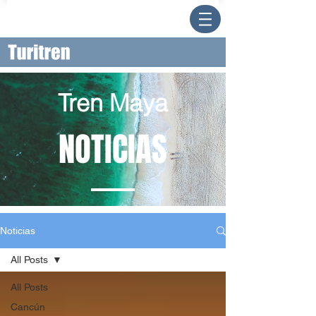
Tren Maya
NOTICIAS
Noticias
All Posts
All Posts
Cancún