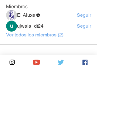
Miembros
El Aluxe
Seguir
ujwala_dt24
Seguir
Ver todos los miembros (2)
Contáctanos
Info :
Sitio informativo del Tren Maya
Foro
|
Estaciones
|
Paraderos
Regístrate para recibir
las últimas noticias