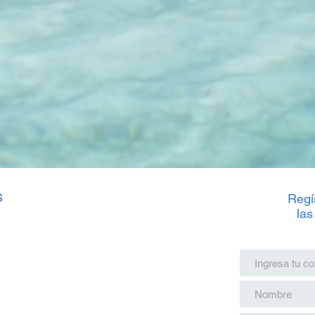
s
Regís
las