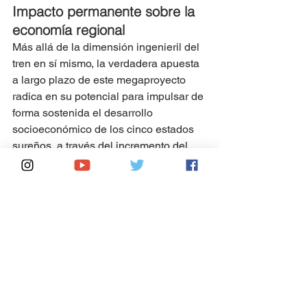
Impacto permanente sobre la 
economía regional
Más allá de la dimensión ingenieril del 
tren en sí mismo, la verdadera apuesta 
a largo plazo de este megaproyecto 
radica en su potencial para impulsar de 
forma sostenida el desarrollo 
socioeconómico de los cinco estados 
sureños, a través del incremento del 
turismo, el comercio, la plusvalía 
territorial y las inversiones productivas 
vinculadas a esta moderna red de 
transporte.
Se espera que los múltiples impactos 
directos e indirectos sobre ramas como 
servicios, manufactura, comercio, 
hotelería y gastronomía, entre otras, 