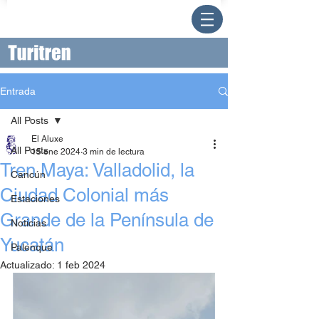
Entrada
All Posts
El Aluxe
All Posts
15 ene 2024
3 min de lectura
Tren Maya: Valladolid, la
Cancún
Ciudad Colonial más
Estaciones
Grande de la Península de
Noticias
Yucatán
Palenque
Actualizado:
1 feb 2024