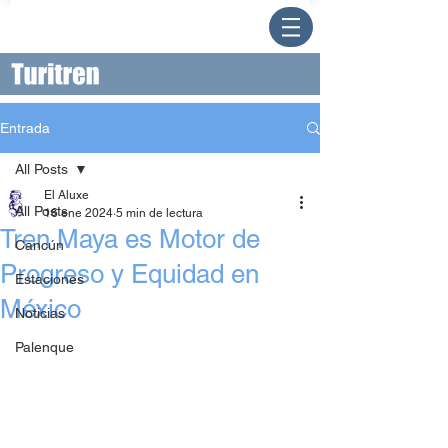
Entrada
All Posts
El Aluxe
All Posts
16 ene 2024
5 min de lectura
Tren Maya es Motor de
Cancún
Progreso y Equidad en
Estaciones
México
Noticias
Palenque