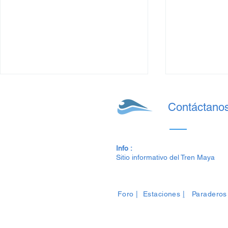
Contáctano
Info :
Sitio informativo del Tren Maya
Precios del Tren Maya: de
Precios del
Julio al 14 de Agosto 2025
2025 para e
Foro
|
Estaciones
|
Paraderos
para este Verano