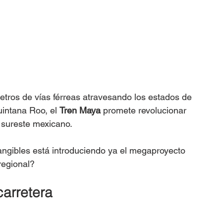
tros de vías férreas atravesando los estados de 
intana Roo, el 
Tren Maya
 promete revolucionar 
l sureste mexicano.
angibles está introduciendo ya el megaproyecto 
 regional?
carretera