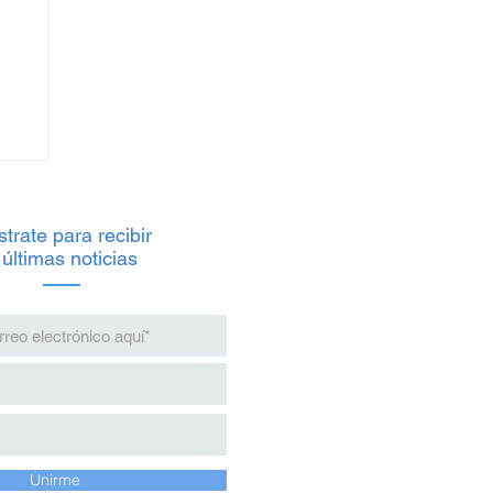
trate para recibir
 últimas noticias
io
s
Unirme