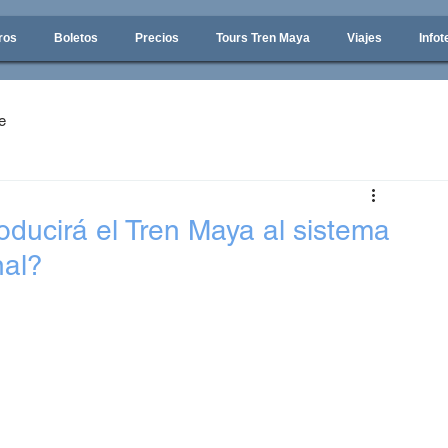
ros
Boletos
Precios
Tours Tren Maya
Viajes
Infot
e
oducirá el Tren Maya al sistema
nal?