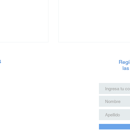
s
Regís
las
 Tren Maya: Junio
Precios del Tren Maya: Jun
ste Verano
2025 para estas Vacacione