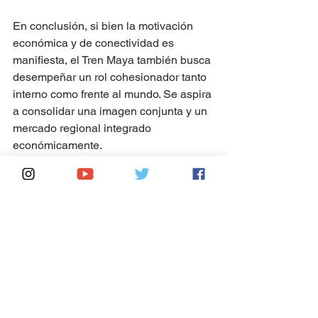
En conclusión, si bien la motivación 
económica y de conectividad es 
manifiesta, el Tren Maya también busca 
desempeñar un rol cohesionador tanto 
interno como frente al mundo. Se aspira 
a consolidar una imagen conjunta y un 
mercado regional integrado 
económicamente.
“No solo es turismo, también 
es desarrollo para nuestro 
pueblo. Integración con 
respeto, sin imposiciones”, 
resaltó Andrés Manuel López 
Obrador. El tiempo dirá si esta 
ambiciosa apuesta rinde los 