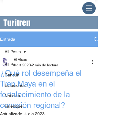
Entrada
All Posts
El Aluxe
All Posts
1 dic 2023
2 min de lectura
¿Qué rol desempeña el
Cancún
Tren Maya en el
Estaciones
fortalecimiento de la
Noticias
conexión regional?
Palenque
Actualizado:
4 dic 2023